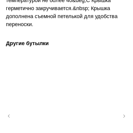
температурой не более 40&deg;C Крышка
герметично закручивается.&nbsp; Крышка
дополнена съемной петелькой для удобства
переноски.
Другие бутылки