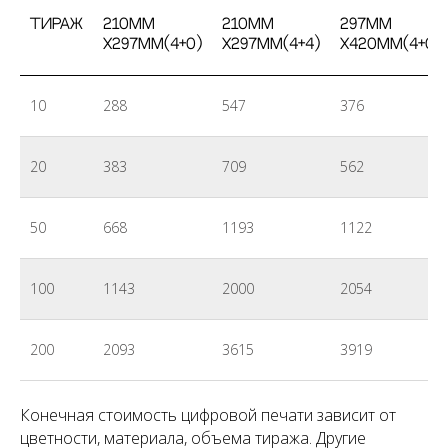
Тираж
210мм
210мм
297мм
x297мм(4+0)
x297мм(4+4)
x420мм(4+0)
10
288
547
376
20
383
709
562
50
668
1193
1122
100
1143
2000
2054
200
2093
3615
3919
Конечная стоимость цифровой печати зависит от
цветности, материала, объема тиража. Другие