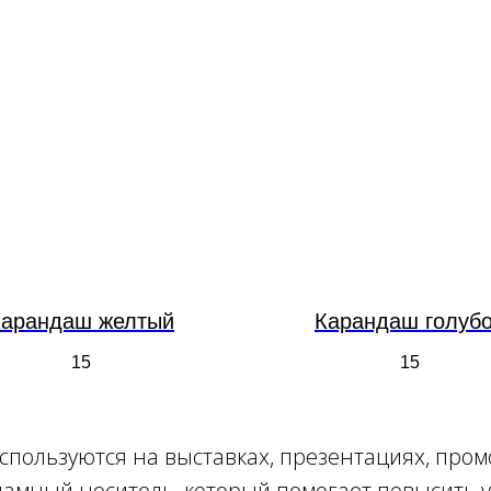
Карандаш желтый
Карандаш голуб
15
15
пользуются на выставках, презентациях, пром
ламный носитель, который помогает повысить 