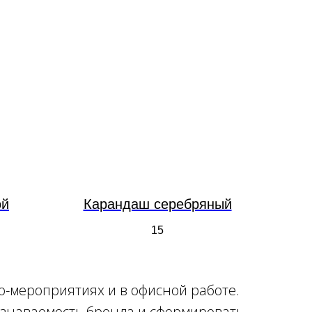
ой
Карандаш серебряный
15
о-мероприятиях и в офисной работе.
узнаваемость бренда и сформировать