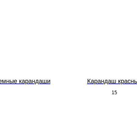
емные карандаши
Карандаш красн
15