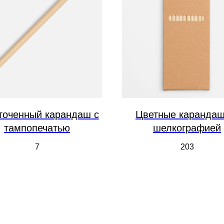
точенный карандаш с
Цветные карандаш
тампопечатью
шелкографией
7
203