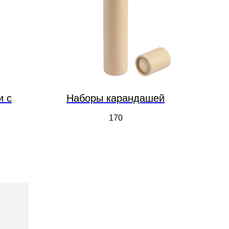
и с
Наборы карандашей
170