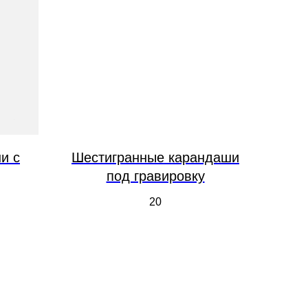
и с
Шестигранные карандаши
под гравировку
20