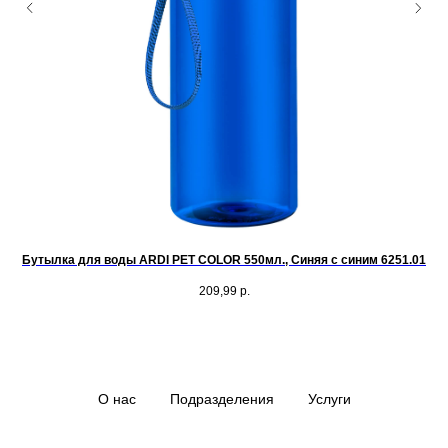
Бутылка для воды ARDI PET COLOR 550мл., Синяя с синим 6251.01
209,99
р.
О нас
Подразделения
Услуги