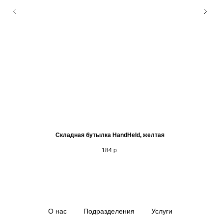
Складная бутылка HandHeld, желтая
184
р.
О нас
Подразделения
Услуги