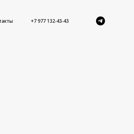
такты
+7 977 132‑43‑43