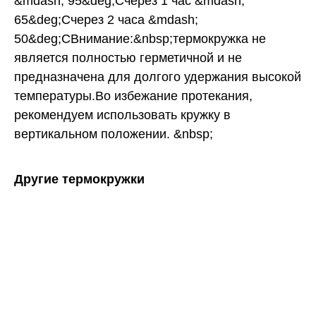
&mdash; 95&deg;Счерез 1 час &mdash;
65&deg;Счерез 2 часа &mdash;
50&deg;СВнимание:&nbsp;термокружка не
является полностью герметичной и не
предназначена для долгого удержания высокой
температуры.Во избежание протекания,
рекомендуем использовать кружку в
вертикальном положении. &nbsp;
Другие термокружки