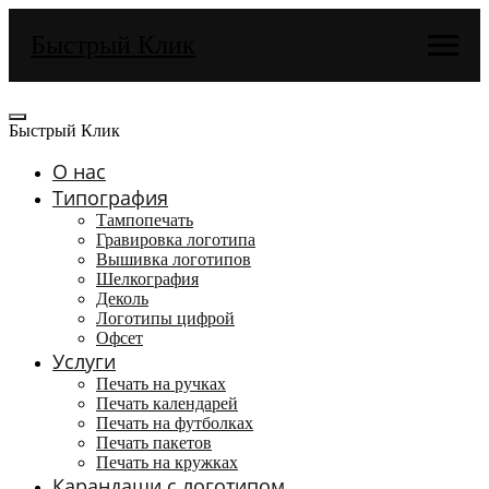
Быстрый Клик
Быстрый Клик
О нас
Типография
Тампопечать
Гравировка логотипа
Вышивка логотипов
Шелкография
Деколь
Логотипы цифрой
Офсет
Услуги
Печать на ручках
Печать календарей
Печать на футболках
Печать пакетов
Печать на кружках
Карандаши с логотипом