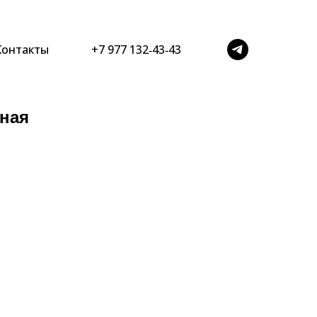
Контакты
+7 977 132‑43‑43
рная