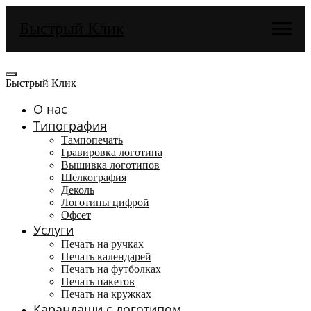
Быстрый Клик
Быстрый Клик
О нас
Типография
Тампопечать
Гравировка логотипа
Вышивка логотипов
Шелкография
Деколь
Логотипы цифрой
Офсет
Услуги
Печать на ручках
Печать календарей
Печать на футболках
Печать пакетов
Печать на кружках
Карандаши с логотипом