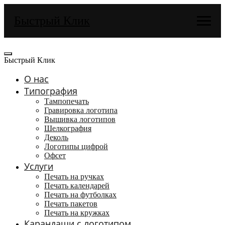
Быстрый Клик
Быстрый Клик
О нас
Типография
Тампопечать
Гравировка логотипа
Вышивка логотипов
Шелкография
Деколь
Логотипы цифрой
Офсет
Услуги
Печать на ручках
Печать календарей
Печать на футболках
Печать пакетов
Печать на кружках
Карандаши с логотипом